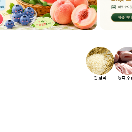
알
쌀,잡곡
농축,수