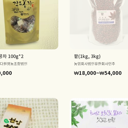
차 100g*2
팥(1kg, 3kg)
다원영농조합법인
농업회사법인유한회사민주
가
0,000
₩
18,000
~
₩
54,000
격
범
위:
0
₩1