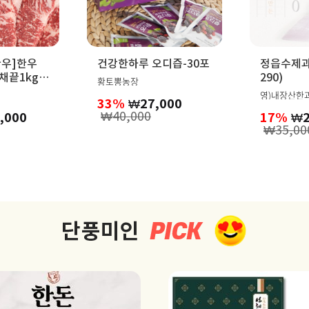
우]한우
건강한하루 오디즙-30포
정읍수제과
290)
황토뽕농장
영)내장산한
33%
₩
27,000
₩
40,000
,000
17%
₩
₩
35,00