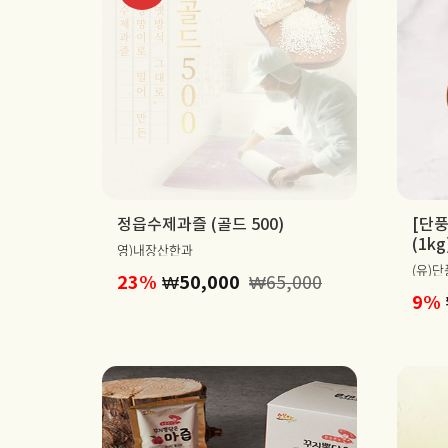
정읍수제과즐 (골드 500)
[단풍
(1kg
영)내장산한과
(유)
23%
₩
50,000
₩
65,000
9%