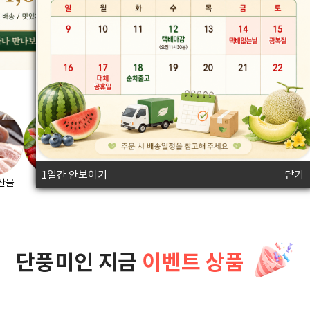
쇼
로에
장아찌
핑
몰
1일간 안보이기
닫기
산물
과일류
채소류
전통,발효식품
건강,가공식품
기