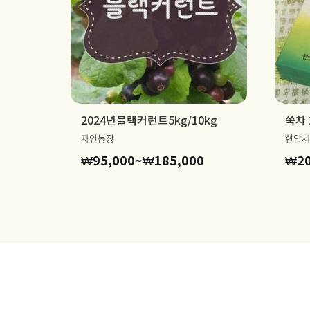
2024년블랙커런트5kg/10kg
쑥차 
자연농장
현암제
가
₩
95,000
~
₩
185,000
₩
2
격
범
위:
₩95,000~₩185,