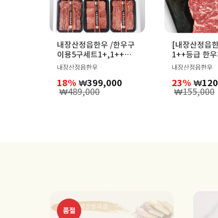
내장산정읍한우 /한우구
[내장산정읍한
이용5구세트1+,1++등
1++등급 한우채끝1kg
심,채끝,살치,갈비살,치
암소,거세
내장산정읍한우
내장산정읍한우
마살 각각 500g.총2.5kg
18%
₩
399,000
23%
₩
120
₩
489,000
₩
155,000
품절