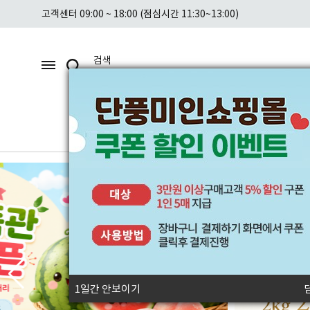
고객센터 09:00 ~ 18:00 (점심시간 11:30~13:00)
검
메
색
뉴
쌀/잡곡
농축/수산물
채소류
쌀/잡곡
농축/수산물
채
백미
한우
건
귀리
현미
돼지
고
보리
흑미
장어
감
콩
찹쌀
유황오리
둥
혼합/기타
1일간 안보이기
오색미
번데기
토