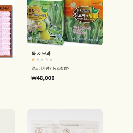
목 & 모과
Rated
1.00
out of 5
알로에사랑영농조합법인
₩
48,000