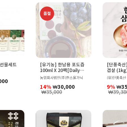
품절
리선물세트
[유기농] 한남용 포도즙
[단풍축산]
100ml X 20팩[Daily
겹살 (1kg
인
20]
농업회사법인(주)한스올가닉
(유)단풍축산
000
14%
₩
30,000
9%
₩
3
₩
35,000
₩
39,38