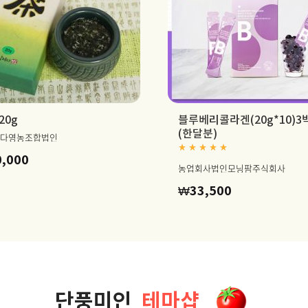
20g
블루베리콜라겐(20g*10)3
(한달분)
다영농조합법인
Rated
5.00
out of 5
0,000
농업회사법인모닝팜주식회사
₩
33,500
000