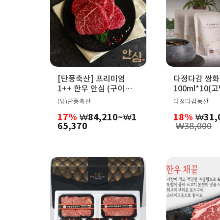
[단풍축산] 프리미엄
다정다감 쌍
1++ 한우 안심 (구이용
100ml*10(
500g,1kg)
(유)단풍축산
다정다감농산
17%
₩
84,210
~
₩
1
18%
₩
31,
가
65,370
₩
38,000
격
범
위:
₩84,210~₩165,370