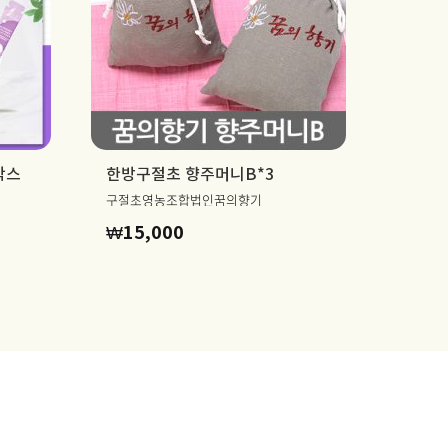
박스
한방구절초 향주머니B*3
구절초영농조합법인꿈의향기
₩
15,000