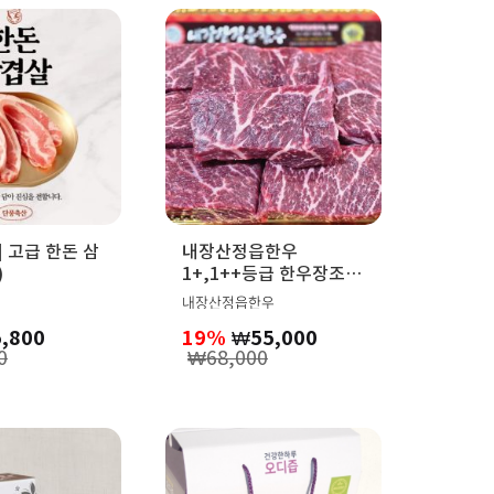
 고급 한돈 삼
내장산정읍한우
)
1+,1++등급 한우장조림
1kg(암소,거세)
내장산정읍한우
5,800
19%
₩
55,000
0
₩
68,000