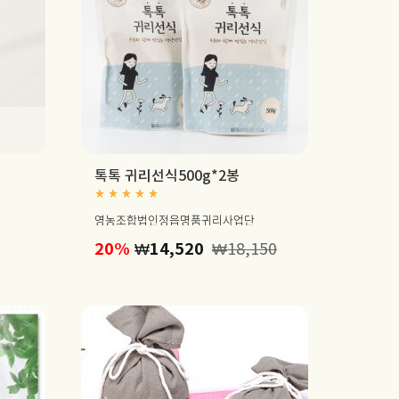
톡톡 귀리선식500g*2봉
Rated
5.00
out of 5
영농조합법인정읍명품귀리사업단
20%
₩
14,520
₩
18,150
8,000~₩54,000