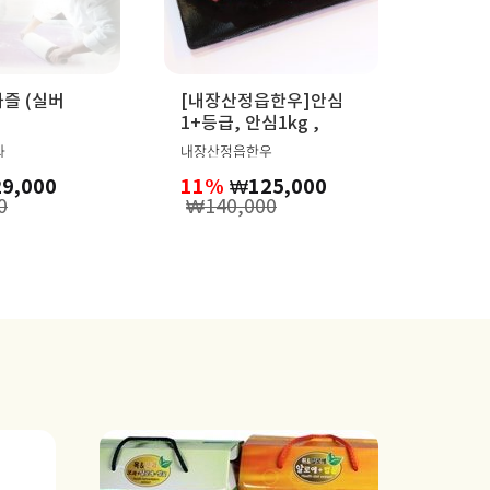
즐 (실버
[내장산정읍한우]안심
1+등급, 안심1kg ,
과
내장산정읍한우
29,000
11%
₩
125,000
0
₩
140,000