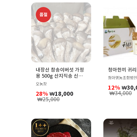
품절
내장산 참송이버섯 가정
청아한끼 귀
용 500g 산지직송 신선
청아영농조합법
버섯 구이용 찌개용 농가
오농장
12%
₩
30,
직배송
₩
34,000
28%
₩
18,000
₩
25,000