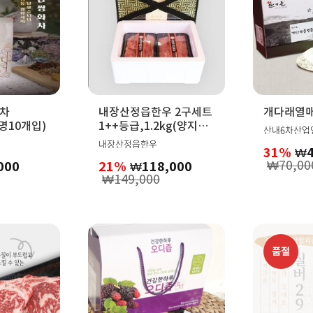
화차
내장산정읍한우 2구세트
개다래열매
고명10개입)
1++등급,1.2kg(양지
산내6차산업
600g,채끝600g),거세,
내장산정읍한우
31%
₩
암소
₩
70,00
000
21%
₩
118,000
₩
149,000
품절