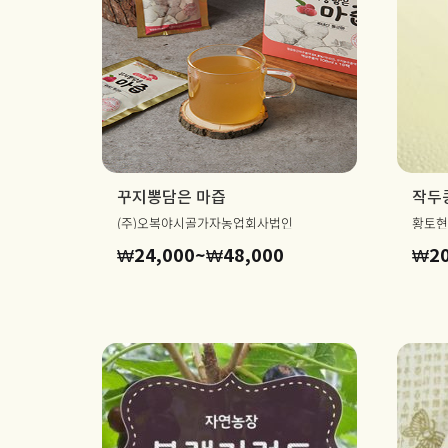
꾸지뽕담은 마즙
작두콩
(주)오복야시골가자농업회사법인
황토현
가
₩
24,000
~
₩
48,000
₩
2
격
범
위:
₩24,000~₩48,00