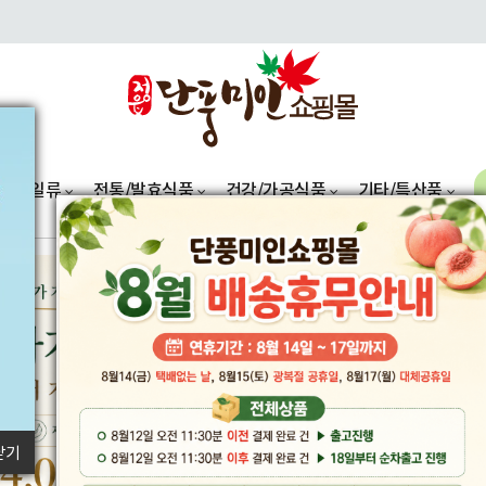
단
정
과일류
전통/발효식품
읍
건강/가공식품
기타/특산품
풍
시
미
가
품
소류
과일류
전통/발효식품
인
질
채소류
복숭아
간장
쌈채소
효소
을
구마
포도
고추장
고추
잼
보
증
자
레드향
된장
양파
떡
하
근마
베리류/기타
청국장
버섯
한과
닫기
는
마토
식초
기타
주류