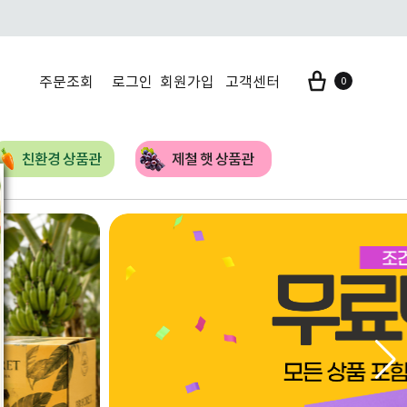
장바구니
주문조회
로그인
회원가입
고객센터
0
입금자를 찾습니다
친환경 상품관
제철 햇 상품관
자주하는 질문(FAQ)
질문과 답
건강/가공식품
기타/특산품
블로그 홍보단
농축/액상차
바디용품
벌꿀류
침출차
방향제
곡물가공식품
환/단
생활용품
죽/젤리
분말류
애완용품