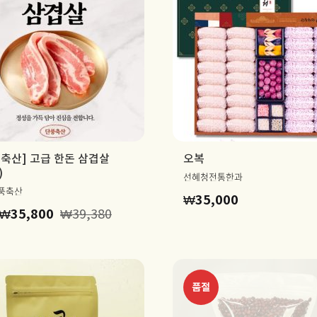
축산] 고급 한돈 삼겹살
오복
)
선혜청전통한과
단풍축산
₩
35,000
₩
35,800
₩
39,380
품절