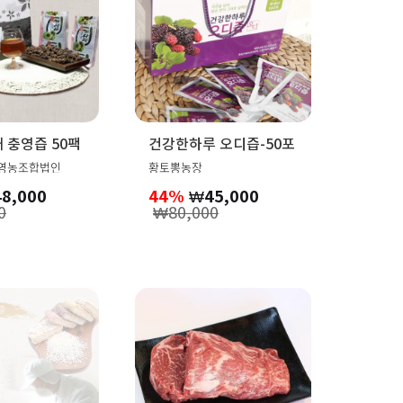
 충영즙 50팩
건강한하루 오디즙-50포
영농조합법인
황토뽕농장
48,000
44%
₩
45,000
0
₩
80,000