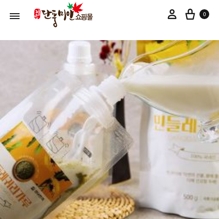
장바
마이페이지
0