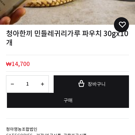
청아한끼 민들레귀리가루 파우치 30gx10
개
₩
14,700
수
장바구니
량
구매
청아영농조합법인