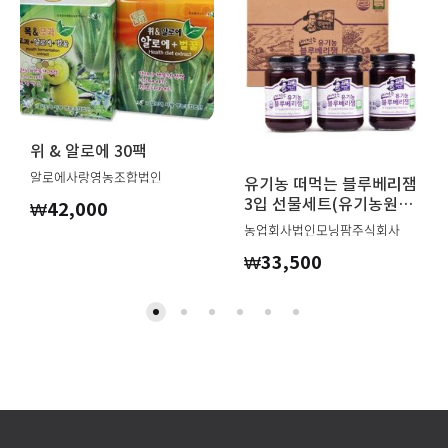
위 & 알로에 30팩
알로에사랑영농조합법인
유기농 떠먹는 블루베리잼
3입 선물세트(유기농원
₩
42,000
당)
농업회사법인모닝팜주식회사
₩
33,500