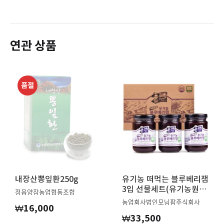
연관 상품
품절
식품의 유형
야생화꿀
생산자 및 소재
내장산뽕잎환250g
유기농 떠먹는 블루베리잼
지, 수입품의 경
생산자 :두승산밑꿀벌집
3입 선물세트(유기농원
정읍양잠농업협동조합
우
당)
소재지 : 정읍시 덕천면 학전길 5
농업회사법인모닝팜주식회사
₩
16,000
수입자를 함께
₩
33,500
표기