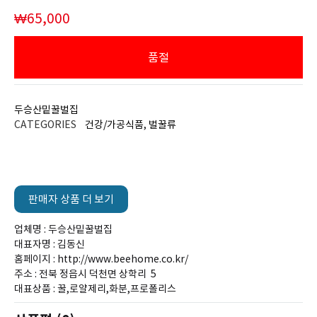
₩
65,000
품절
두승산밑꿀벌집
CATEGORIES
건강/가공식품
,
벌꿀류
판매자 상품 더 보기
업체명 : 두승산밑꿀벌집
대표자명 : 김동신
홈페이지 : http://www.beehome.co.kr/
주소 : 전북 정읍시 덕천면 상학리 5
대표상품 : 꿀,로얄제리,화분,프로폴리스