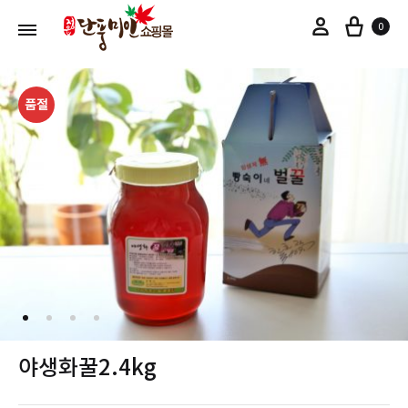
장바
마이페이지
0
품절
야생화꿀2.4kg