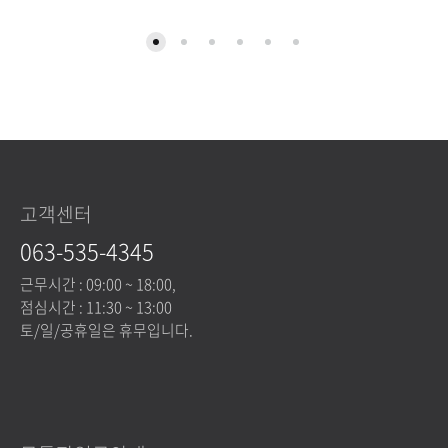
제조연월일, 소
포장일로부터 2년
비기한
포장단위별 용량
2.4 KG 1 개
(중량), 수량
원재료명 및 함
고객센터
량
063-535-4345
(농사산물의 원
산지 표시에 관
국내산
근무시간 : 09:00 ~ 18:00,
점심시간 : 11:30 ~ 13:00
한 법률에 따른
토/일/공휴일은 휴무입니다.
원산지 표시 포
함)
영양성분
(식품위생법에