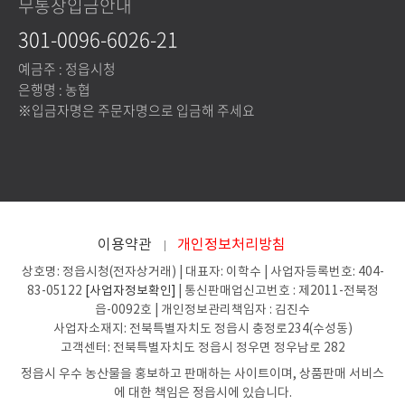
무통장입금안내
해당사항 없음(식품위생법에 따른 영
따른 영양성분
301-0096-6026-21
양성분 표시대상 식품이 아님)
표시대상 식품에
예금주 : 정읍시청
한함)
은행명 : 농협
※입금자명은 주문자명으로 입금해 주세요
유전자 재조합
식품에
해당사항 없음(유전자 재조합 식품이
해당하는 경우의
아님)
표시
영유아식 또는
이용약관
개인정보처리방침
체중조절식품 등
상호명: 정읍시청(전자상거래) | 대표자: 이학수 | 사업자등록번호: 404-
에
해당사항 없음(영유아식 또는 체중조
83-05122
[사업자정보확인]
| 통신판매업신고번호 : 제2011-전북정
읍-0092호 | 개인정보관리책임자 : 김진수
해당하는경우 표
절식품 등에 해당하지 않음)
사업자소재지: 전북특별자치도 정읍시 충정로234(수성동)
시광고 사전심의
고객센터: 전북특별자치도 정읍시 정우면 정우남로 282
필
정읍시 우수 농산물을 홍보하고 판매하는 사이트이며, 상품판매 서비스
에 대한 책임은 정읍시에 있습니다.