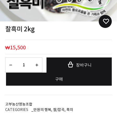
찰흑미 2kg
₩
15,500
수
장바구니
량
구매
고부농산영농조합
CATEGORIES
_만원의 행복
,
쌀/잡곡
,
흑미