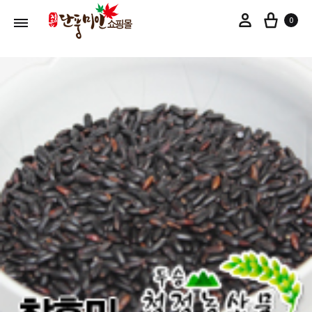
장바
마이페이지
0