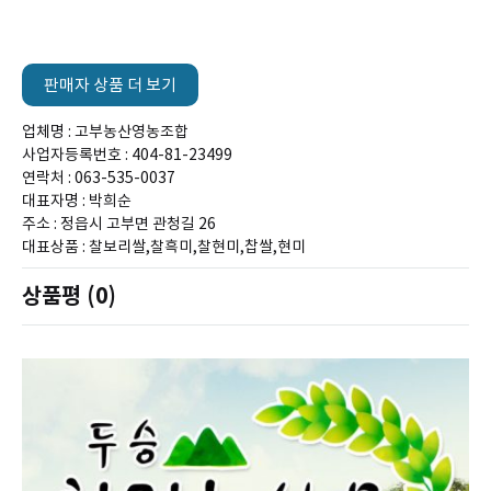
판매자 상품 더 보기
업체명 : 고부농산영농조합
사업자등록번호 : 404-81-23499
연락처 : 063-535-0037
대표자명 : 박희순
주소 : 정읍시 고부면 관청길 26
대표상품 : 찰보리쌀,찰흑미,찰현미,찹쌀,현미
상품평 (0)