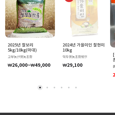
2025년 찰보리
2024년 가을미인 찰현미
5kg/10kg(마대)
10kg
고부농산영농조합
덕두영농조합법인
가
₩
26,000
~
₩
49,000
₩
29,100
격
범
위:
₩26,000~₩49,000