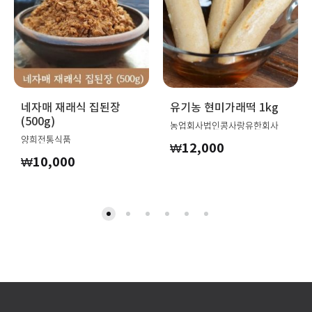
네자매 재래식 집된장
유기농 현미가래떡 1kg
(500g)
농업회사법인콩사랑유한회사
양희전통식품
₩
12,000
₩
10,000