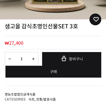
샘고을 감식초명인선물SET 3호
₩
27,400
수
장바구니
량
구매
영농조합법인금계식품
CATEGORIES
식초
,
전통/발효식품